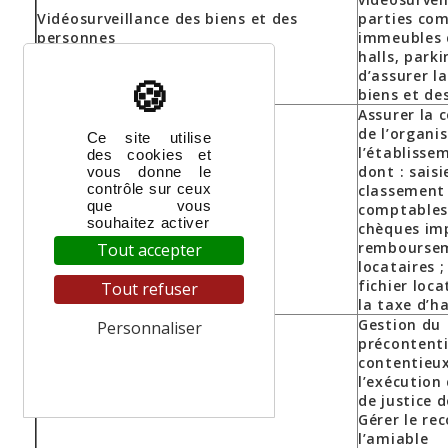
Vidéosurveillance des biens et des
parties co
personnes
immeubles 
halls, parki
X
Masquer le ban
d’assurer la
biens et de
Assurer la 
de l’organi
Ce site utilise
l’établisse
des cookies et
dont : saisi
vous donne le
contrôle sur ceux
classement 
que vous
Gestion de la comptabilité
comptables 
souhaitez activer
chèques im
rembourse
Tout accepter
locataires 
fichier loca
Tout refuser
la taxe d’h
Gestion du
Personnaliser
précontenti
contentieux
Politique de confidentialité
l’exécution
de justice d
Gérer le re
l’amiable