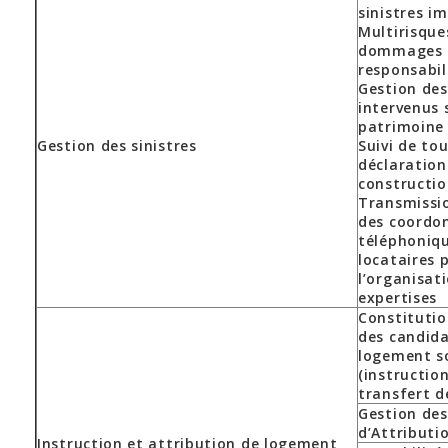
sinistres i
Multirisque
dommages o
responsabil
Gestion des
intervenus 
patrimoine
Gestion des sinistres
Suivi de tou
déclaration
constructi
Transmissi
des coordo
téléphoniq
locataires 
l’organisat
expertises
Constitutio
des candid
logement so
(instruction
transfert de
Gestion de
d’Attributi
Instruction et attribution de logement