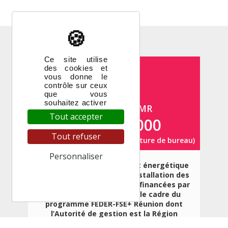
X
Masquer le ban
Ce site utilise
des cookies et
vous donne le
contrôle sur ceux
que vous
souhaitez activer
Urgences SHLMR
Tout accepter
0262 929 000
Tout refuser
(En dehors des heures d'ouverture de bureau)
Personnaliser
La rénovation thermique et énergétique
des bailleurs sociaux et l’installation des
Politique de confidentialité
chauffe-eaux solaires sont financées par
l’Union européenne dans le cadre du
programme FEDER-FSE+ Réunion dont
l’Autorité de gestion est la Région
Réunion.